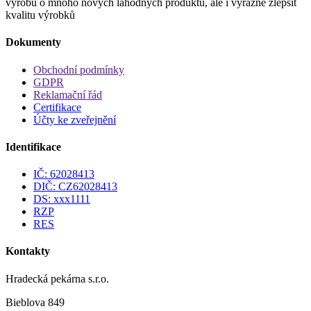
výrobu o mnoho nových lahodných produktů, ale i výrazně zlepšit
kvalitu výrobků
Dokumenty
Obchodní podmínky
GDPR
Reklamační řád
Certifikace
Účty ke zveřejnění
Identifikace
IČ: 62028413
DIČ: CZ62028413
DS: xxx1111
RZP
RES
Kontakty
Hradecká pekárna s.r.o.
Bieblova 849