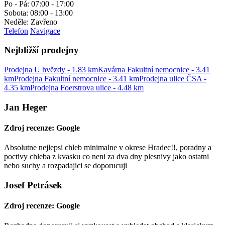
Po - Pá: 07:00 - 17:00
Sobota: 08:00 - 13:00
Neděle: Zavřeno
Telefon
Navigace
Nejbližší prodejny
Prodejna U hvězdy - 1.83 km
Kavárna Fakultní nemocnice - 3.41
km
Prodejna Fakultní nemocnice - 3.41 km
Prodejna ulice ČSA -
4.35 km
Prodejna Foerstrova ulice - 4.48 km
Jan Heger
Zdroj recenze: Google
Absolutne nejlepsi chleb minimalne v okrese Hradec!!, poradny a
poctivy chleba z kvasku co neni za dva dny plesnivy jako ostatni
nebo suchy a rozpadajici se doporucuji
Josef Petrásek
Zdroj recenze: Google