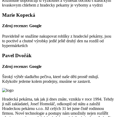
Rozhodne doporucuji si vyzkouset a vyhledat obchod s klasickym
kvaskovym chlebem z hradecky pekarny je vyborny a vydrzi
Marie Kopecká
Zdroj recenze: Google
Pravidelně se snažíme nakupovat rohlíky z hradecké pekárny, jsou
to poctivé a chutné výrobky jedlé ještě druhý den na rozdíl od
hypermárketích
Pavel Dvořák
Zdroj recenze: Google
Široký výběr sladkého pečiva, které naše děti prostě milují.
Kdykoliv jedeme kolem prodejny, musíme se zastavit.
Hradecká pekárna, tak jak ji dnes znáte, vznikla v roce 1994. Tehdy
ji náš zakladatel, Josef Homoláč, odkoupil od státu a založil
Hradeckou pekárnu s.r.o. Již celých 31 let jsme čistě rodinnou
firmou. Nové technologie a postupy nám umožnily nejen rozšířit