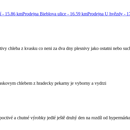
í - 15.86 km
Prodejna Bieblova ulice - 16.59 km
Prodejna U hvězdy - 1
ivy chleba z kvasku co neni za dva dny plesnivy jako ostatni nebo such
vaskovym chlebem z hradecky pekarny je vyborny a vydrzi
poctivé a chutné výrobky jedlé ještě druhý den na rozdíl od hypermárke