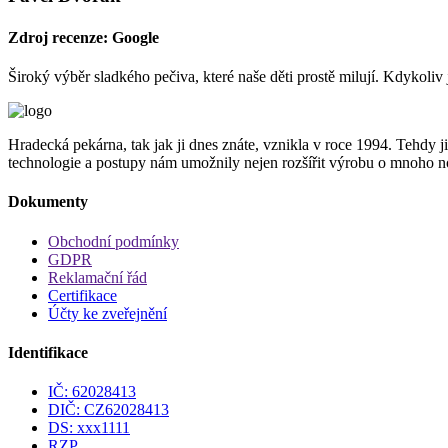
Zdroj recenze: Google
Široký výběr sladkého pečiva, které naše děti prostě milují. Kdykoli
Hradecká pekárna, tak jak ji dnes znáte, vznikla v roce 1994. Tehdy j
technologie a postupy nám umožnily nejen rozšířit výrobu o mnoho no
Dokumenty
Obchodní podmínky
GDPR
Reklamační řád
Certifikace
Účty ke zveřejnění
Identifikace
IČ: 62028413
DIČ: CZ62028413
DS: xxx1111
RZP