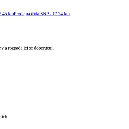
7.45 km
Prodejna třída SNP - 17.74 km
y a rozpadajici se doporucuji
tích