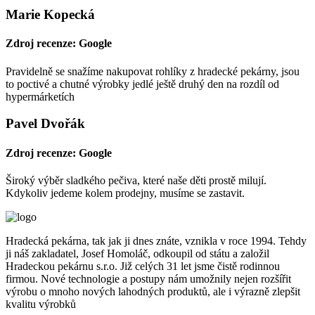
Marie Kopecká
Zdroj recenze: Google
Pravidelně se snažíme nakupovat rohlíky z hradecké pekárny, jsou
to poctivé a chutné výrobky jedlé ještě druhý den na rozdíl od
hypermárketích
Pavel Dvořák
Zdroj recenze: Google
Široký výběr sladkého pečiva, které naše děti prostě milují.
Kdykoliv jedeme kolem prodejny, musíme se zastavit.
Hradecká pekárna, tak jak ji dnes znáte, vznikla v roce 1994. Tehdy
ji náš zakladatel, Josef Homoláč, odkoupil od státu a založil
Hradeckou pekárnu s.r.o. Již celých 31 let jsme čistě rodinnou
firmou. Nové technologie a postupy nám umožnily nejen rozšířit
výrobu o mnoho nových lahodných produktů, ale i výrazně zlepšit
kvalitu výrobků