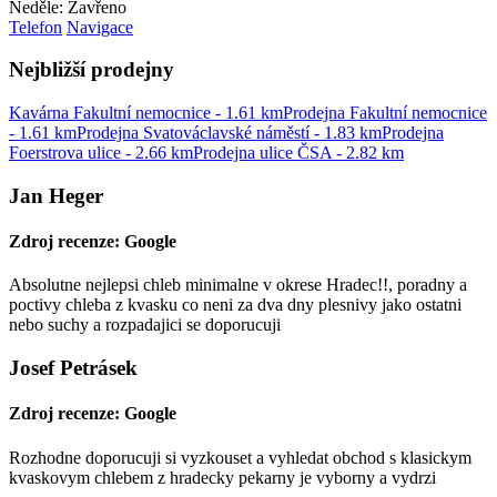
Neděle: Zavřeno
Telefon
Navigace
Nejbližší prodejny
Kavárna Fakultní nemocnice - 1.61 km
Prodejna Fakultní nemocnice
- 1.61 km
Prodejna Svatováclavské náměstí - 1.83 km
Prodejna
Foerstrova ulice - 2.66 km
Prodejna ulice ČSA - 2.82 km
Jan Heger
Zdroj recenze: Google
Absolutne nejlepsi chleb minimalne v okrese Hradec!!, poradny a
poctivy chleba z kvasku co neni za dva dny plesnivy jako ostatni
nebo suchy a rozpadajici se doporucuji
Josef Petrásek
Zdroj recenze: Google
Rozhodne doporucuji si vyzkouset a vyhledat obchod s klasickym
kvaskovym chlebem z hradecky pekarny je vyborny a vydrzi