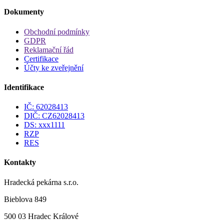
Dokumenty
Obchodní podmínky
GDPR
Reklamační řád
Certifikace
Účty ke zveřejnění
Identifikace
IČ: 62028413
DIČ: CZ62028413
DS: xxx1111
RZP
RES
Kontakty
Hradecká pekárna s.r.o.
Bieblova 849
500 03 Hradec Králové