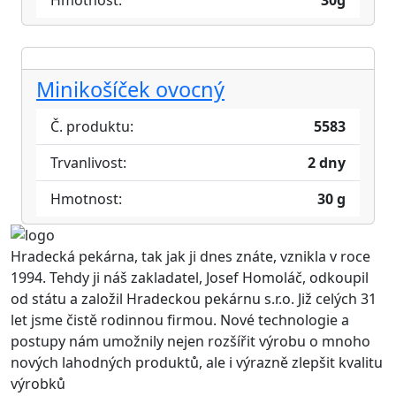
Hmotnost:
30g
Minikošíček ovocný
Č. produktu:
5583
Trvanlivost:
2 dny
Hmotnost:
30 g
Hradecká pekárna, tak jak ji dnes znáte, vznikla v roce
1994. Tehdy ji náš zakladatel, Josef Homoláč, odkoupil
od státu a založil Hradeckou pekárnu s.r.o. Již celých 31
let jsme čistě rodinnou firmou. Nové technologie a
postupy nám umožnily nejen rozšířit výrobu o mnoho
nových lahodných produktů, ale i výrazně zlepšit kvalitu
výrobků