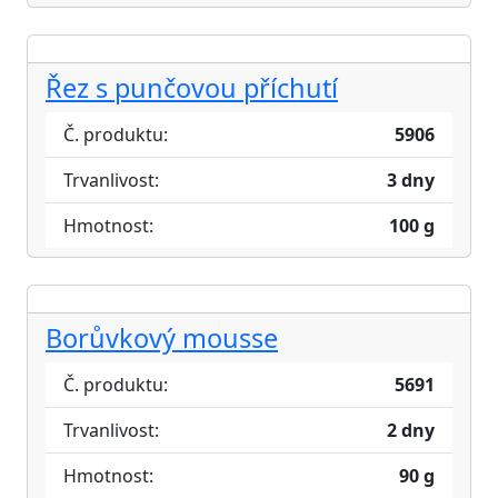
Řez s punčovou příchutí
Č. produktu:
5906
Trvanlivost:
3 dny
Hmotnost:
100 g
Borůvkový mousse
Č. produktu:
5691
Trvanlivost:
2 dny
Hmotnost:
90 g