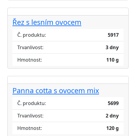
Řez s lesním ovocem
Č. produktu:
5917
Trvanlivost:
3 dny
Hmotnost:
110 g
Panna cotta s ovocem mix
Č. produktu:
5699
Trvanlivost:
2 dny
Hmotnost:
120 g