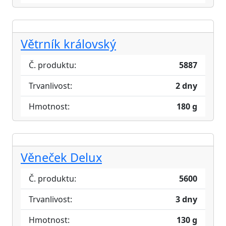
Větrník královský
Č. produktu:
5887
Trvanlivost:
2 dny
Hmotnost:
180 g
Věneček Delux
Č. produktu:
5600
Trvanlivost:
3 dny
Hmotnost:
130 g