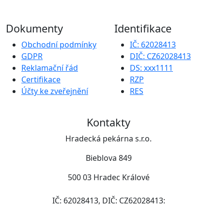
Dokumenty
Identifikace
Obchodní podmínky
IČ: 62028413
GDPR
DIČ: CZ62028413
Reklamační řád
DS: xxx1111
Certifikace
RZP
Účty ke zveřejnění
RES
Kontakty
Hradecká pekárna s.r.o.
Bieblova 849
500 03 Hradec Králové
IČ: 62028413, DIČ: CZ62028413: