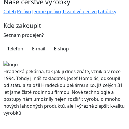
Naše čerstvé výrobky
Chléb
Pečivo
Jemné pečivo
Trvanlivé pečivo
Lahůdky
Kde zakoupit
Seznam prodejen?
Telefon
E-mail
E-shop
Hradecká pekárna, tak jak ji dnes znáte, vznikla v roce
1994. Tehdy ji náš zakladatel, Josef Homoláč, odkoupil
od státu a založil Hradeckou pekárnu s.r.o. Již celých 31
let jsme čistě rodinnou firmou. Nové technologie a
postupy nám umožnily nejen rozšířit výrobu o mnoho
nových lahodných produktů, ale i výrazně zlepšit kvalitu
výrobků