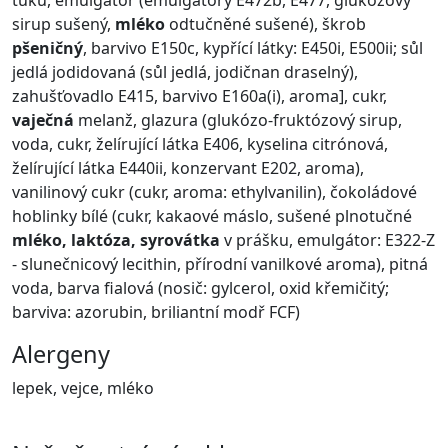
tuku, emulgátor (emulgátory E472b, E477, glukózový
sirup sušený,
mléko
odtučněné sušené), škrob
pšeničný
, barvivo E150c, kypřící látky: E450i, E500ii; sůl
jedlá jodidovaná (sůl jedlá, jodičnan draselný),
zahušťovadlo E415, barvivo E160a(i), aroma], cukr,
vaječná
melanž, glazura (glukózo-fruktózový sirup,
voda, cukr, želírující látka E406, kyselina citrónová,
želírující látka E440ii, konzervant E202, aroma),
vanilinový cukr (cukr, aroma: ethylvanilin), čokoládové
hoblinky bílé (cukr, kakaové máslo, sušené plnotučné
mléko, laktóza, syrovátka
v prášku, emulgátor: E322-Z
- slunečnicový lecithin, přírodní vanilkové aroma), pitná
voda, barva fialová (nosič: gylcerol, oxid křemičitý;
barviva: azorubin, briliantní modř FCF)
Alergeny
lepek, vejce, mléko