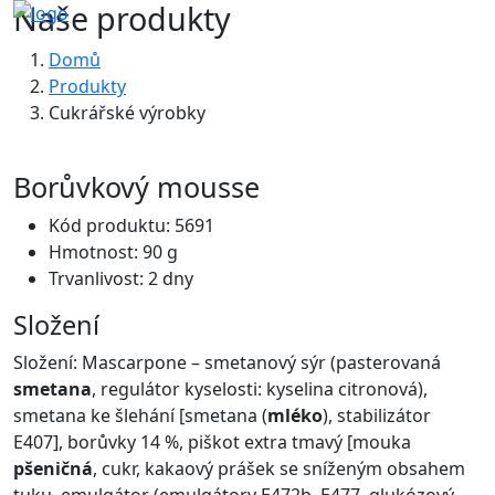
Naše produkty
Domů
Produkty
Cukrářské výrobky
Borůvkový mousse
Kód produktu: 5691
Hmotnost: 90 g
Trvanlivost: 2 dny
Složení
Složení: Mascarpone – smetanový sýr (pasterovaná
smetana
, regulátor kyselosti: kyselina citronová),
smetana ke šlehání [smetana (
mléko
), stabilizátor
E407], borůvky 14 %, piškot extra tmavý [mouka
pšeničná
, cukr, kakaový prášek se sníženým obsahem