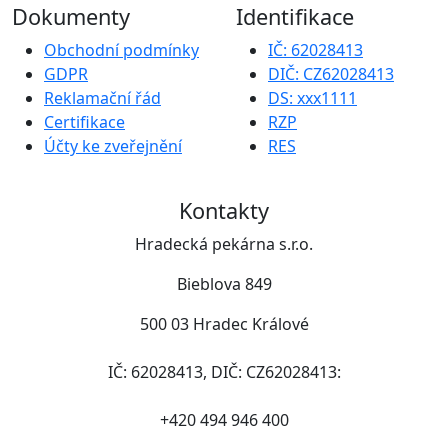
Dokumenty
Identifikace
Obchodní podmínky
IČ: 62028413
GDPR
DIČ: CZ62028413
Reklamační řád
DS: xxx1111
Certifikace
RZP
Účty ke zveřejnění
RES
Kontakty
Hradecká pekárna s.r.o.
Bieblova 849
500 03 Hradec Králové
IČ: 62028413, DIČ: CZ62028413:
+420 494 946 400