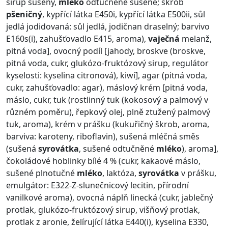
sirup sušený,
mléko
odtučněné sušené; škrob
pšeničný
, kypřící látka E450i, kypřící látka E500ii, sůl
jedlá jodidovaná: sůl jedlá, jodičnan draselný; barvivo
E160s(i), zahušťovadlo E415, aroma),
vaječná
melanž,
pitná voda], ovocný podíl [jahody, broskve (broskve,
pitná voda, cukr, glukózo-fruktózový sirup, regulátor
kyselosti: kyselina citronová), kiwi], agar (pitná voda,
cukr, zahušťovadlo: agar), máslový krém [pitná voda,
máslo, cukr, tuk (rostlinný tuk (kokosový a palmový v
různém poměru), řepkový olej, plně ztužený palmový
tuk, aroma), krém v prášku (kukuřičný škrob, aroma,
barviva: karoteny, riboflavin), sušená mléčná směs
(sušená
syrovátka
, sušené odtučněné
mléko
), aroma],
čokoládové hoblinky bílé 4 % (cukr, kakaové máslo,
sušené plnotučné
mléko
, laktóza,
syrovátka
v prášku,
emulgátor: E322-Z-slunečnicový lecitin, přírodní
vanilkové aroma), ovocná náplň linecká (cukr, jablečný
protlak, glukózo-fruktózový sirup, višňový protlak,
protlak z aronie, želírující látka E440(i), kyselina E330,