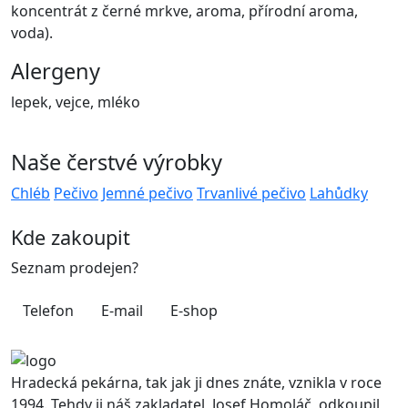
koncentrát z černé mrkve, aroma, přírodní aroma,
voda).
Alergeny
lepek, vejce, mléko
Naše čerstvé výrobky
Chléb
Pečivo
Jemné pečivo
Trvanlivé pečivo
Lahůdky
Kde zakoupit
Seznam prodejen?
Telefon
E-mail
E-shop
Hradecká pekárna, tak jak ji dnes znáte, vznikla v roce
1994. Tehdy ji náš zakladatel, Josef Homoláč, odkoupil