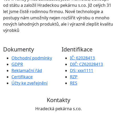
od státu a založil Hradeckou pekárnu s.r.o. Již celých 31
let jsme čistě rodinnou firmou. Nové technologie a
postupy nám umožnily nejen rozšířit výrobu o mnoho
nových lahodných produktů, ale i výrazně zlepšit kvalitu
výrobků
Dokumenty
Identifikace
Obchodní podmínky
IČ: 62028413
GDPR
DIČ: CZ62028413
Reklamační řád
DS: xxx1111
Certifikace
RZP
Účty ke zveřejnění
RES
Kontakty
Hradecká pekárna s.r.o.