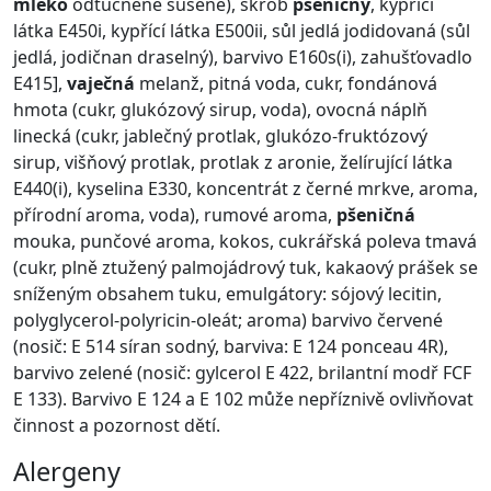
mléko
odtučněné sušené), škrob
pšeničný
, kypřící
látka E450i, kypřící látka E500ii, sůl jedlá jodidovaná (sůl
jedlá, jodičnan draselný), barvivo E160s(i), zahušťovadlo
E415],
vaječná
melanž, pitná voda, cukr, fondánová
hmota (cukr, glukózový sirup, voda), ovocná náplň
linecká (cukr, jablečný protlak, glukózo-fruktózový
sirup, višňový protlak, protlak z aronie, želírující látka
E440(i), kyselina E330, koncentrát z černé mrkve, aroma,
přírodní aroma, voda), rumové aroma,
pšeničná
mouka, punčové aroma, kokos, cukrářská poleva tmavá
(cukr, plně ztužený palmojádrový tuk, kakaový prášek se
sníženým obsahem tuku, emulgátory: sójový lecitin,
polyglycerol-polyricin-oleát; aroma) barvivo červené
(nosič: E 514 síran sodný, barviva: E 124 ponceau 4R),
barvivo zelené (nosič: gylcerol E 422, brilantní modř FCF
E 133). Barvivo E 124 a E 102 může nepříznivě ovlivňovat
činnost a pozornost dětí.
Alergeny