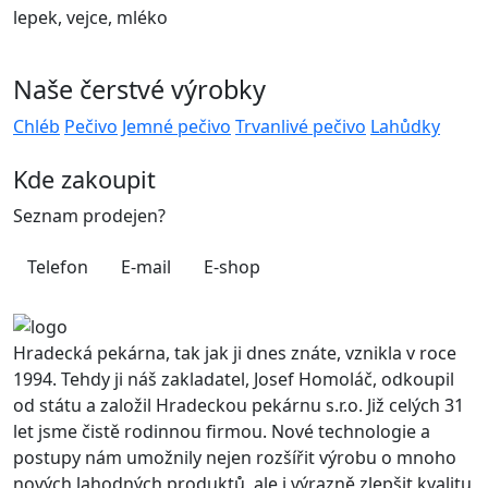
lepek, vejce, mléko
Naše čerstvé výrobky
Chléb
Pečivo
Jemné pečivo
Trvanlivé pečivo
Lahůdky
Kde zakoupit
Seznam prodejen?
Telefon
E-mail
E-shop
Hradecká pekárna, tak jak ji dnes znáte, vznikla v roce
1994. Tehdy ji náš zakladatel, Josef Homoláč, odkoupil
od státu a založil Hradeckou pekárnu s.r.o. Již celých 31
let jsme čistě rodinnou firmou. Nové technologie a
postupy nám umožnily nejen rozšířit výrobu o mnoho
nových lahodných produktů, ale i výrazně zlepšit kvalitu