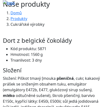
Naše produkty
Domů
Produkty
Cukrářské výrobky
Dort z belgické čokolády
Kód produktu: 5871
Hmotnost: 1560 g
Trvanlivost: 3 dny
Složení
Složení: Piškot tmavý [mouka
pšeničná
, cukr, kakaový
prášek se sníženým obsahem tuku, emulgátor
(emulgátory E472b, E477, glukózový sirup sušený,
mléko
odtučněné sušené), škrob pšeničný, barvivo
E150c, kypřící látky: E450i, E500ii; sůl jedlá jodidovaná