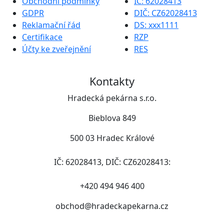
Obchodní podmínky
IČ: 62028413
GDPR
DIČ: CZ62028413
Reklamační řád
DS: xxx1111
Certifikace
RZP
Účty ke zveřejnění
RES
Kontakty
Hradecká pekárna s.r.o.
Bieblova 849
500 03 Hradec Králové
IČ: 62028413, DIČ: CZ62028413:
+420 494 946 400
obchod@hradeckapekarna.cz