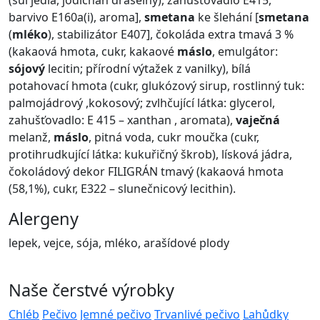
(sůl jedlá, jodičnan draselný), zahušťovadlo E415,
barvivo E160a(i), aroma],
smetana
ke šlehání [
smetana
(
mléko
), stabilizátor E407], čokoláda extra tmavá 3 %
(kakaová hmota, cukr, kakaové
máslo
, emulgátor:
sójový
lecitin; přírodní výtažek z vanilky), bílá
potahovací hmota (cukr, glukózový sirup, rostlinný tuk:
palmojádrový ,kokosový; zvlhčující látka: glycerol,
zahušťovadlo: E 415 – xanthan , aromata),
vaječná
melanž,
máslo
, pitná voda, cukr moučka (cukr,
protihrudkující látka: kukuřičný škrob), lísková jádra,
čokoládový dekor FILIGRÁN tmavý (kakaová hmota
(58,1%), cukr, E322 – slunečnicový lecithin).
Alergeny
lepek, vejce, sója, mléko, arašídové plody
Naše čerstvé výrobky
Chléb
Pečivo
Jemné pečivo
Trvanlivé pečivo
Lahůdky