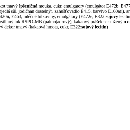
škot tmavý [
pšeničná
mouka, cukr, emulgátory (emulgátor E472b, E477,
(jedlá sůl, jodičnan draselný), zahušťovadlo E415, barvivo E160a(i), ar
y E420ii, E463, mléčné bílkoviny, emulgátory (E472e, E322
sojový
leciti
ý rostlinný tuk RSPO-MB (palmojádrový), kakaový prášek se sníženým 
ý dekor tmavý (kakaová hmota, cukr, E322:
sojový lecitin
)