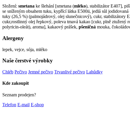
Složení:
smetana
ke šlehání [smetana (
mléko
), stabilizátor E407], pi
se sníženým obsahem tuku, kypřící látka E500ii, jedlá sůl jodidovaná 
tuky (26,5 %) (palmojádrový, olej slunečnicový), cukr, stabilizátor
cukr,rostlinný olej řepkový, poleva tmavá kakao [cukr, plně ztužen
polyricin-oleát), aroma], kakaový prášek,
pšeničná
mouka, čokoládov
Alergeny
lepek, vejce, sója, mléko
Naše čerstvé výrobky
Chléb
Pečivo
Jemné pečivo
Trvanlivé pečivo
Lahůdky
Kde zakoupit
Seznam prodejen?
Telefon
E-mail
E-shop