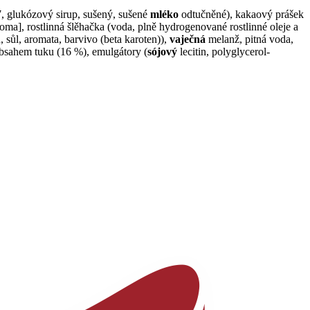
 glukózový sirup, sušený, sušené
mléko
odtučněné), kakaový prášek
oma], rostlinná šlěhačka (voda, plně hydrogenované rostlinné oleje a
n, sůl, aromata, barvivo (beta karoten)),
vaječná
melanž, pitná voda,
obsahem tuku (16 %), emulgátory (
sójový
lecitin, polyglycerol-