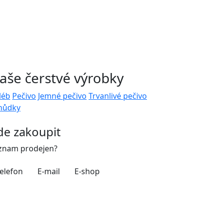
aše čerstvé výrobky
léb
Pečivo
Jemné pečivo
Trvanlivé pečivo
hůdky
de zakoupit
znam prodejen?
elefon
E-mail
E-shop