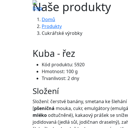
Naše produkty
Domů
Produkty
Cukrářské výrobky
Kuba - řez
Kód produktu: 5920
Hmotnost: 100 g
Trvanlivost: 2 dny
Složení
Složení: čerstvé banány, smetana ke šlehání
[
pšeničná
mouka, cukr, emulgátory (emulgát
mléko
odtučněné), kakaový prášek se snížen
jodidovaná (jedlá sůl, jodičnan draselný), z