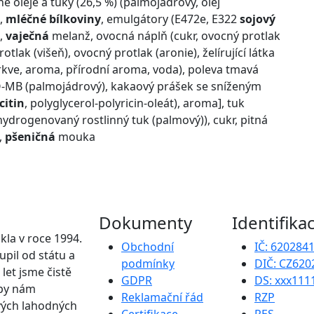
 oleje a tuky (26,5 %) (palmojádrový, olej
3,
mléčné bílkoviny
, emulgátory (E472e, E322
sojový
),
vaječná
melanž, ovocná náplň (cukr, ovocný protlak
tlak (višeň), ovocný protlak (aronie), želírující látka
mrkve, aroma, přírodní aroma, voda), poleva tmavá
PO-MB (palmojádrový), kakaový prášek se sníženým
citin
, polyglycerol-polyricin-oleát), aroma], tuk
 hydrogenovaný rostlinný tuk (palmový)), cukr, pitná
,
pšeničná
mouka
Dokumenty
Identifika
kla v roce 1994.
Obchodní
IČ: 620284
upil od státu a
podmínky
DIČ: CZ620
 let jsme čistě
GDPR
DS: xxx111
upy nám
Reklamační řád
RZP
vých lahodných