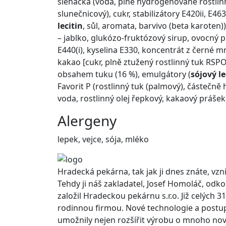
šlehačka (voda, plně hydrogenované rostlinné
slunečnicový), cukr, stabilizátory E420ii, E46
lecitin
, sůl, aromata, barvivo (beta karoten)
– jablko, glukózo-fruktózový sirup, ovocný pro
E440(i), kyselina E330, koncentrát z černé 
kakao [cukr, plně ztužený rostlinný tuk RS
obsahem tuku (16 %), emulgátory (
sójový le
Favorit P (rostlinný tuk (palmový), částečně
voda, rostlinný olej řepkový, kakaový prášek
Alergeny
lepek, vejce, sója, mléko
Hradecká pekárna, tak jak ji dnes znáte, vzni
Tehdy ji náš zakladatel, Josef Homoláč, odko
založil Hradeckou pekárnu s.r.o. Již celých 31
rodinnou firmou. Nové technologie a post
umožnily nejen rozšířit výrobu o mnoho no