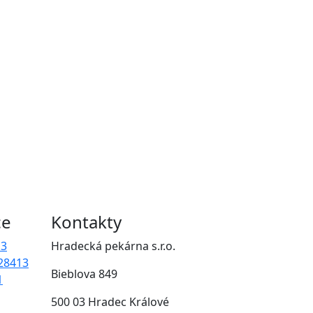
ce
Kontakty
13
Hradecká pekárna s.r.o.
28413
Bieblova 849
1
500 03 Hradec Králové