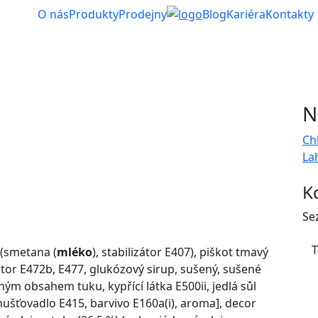
O nás
Produkty
Prodejny
Blog
Kariéra
Kontakty
N
Ch
La
K
Se
T
 (smetana (
mléko
), stabilizátor E407), piškot tmavý
or E472b, E477, glukózový sirup, sušený, sušené
ým obsahem tuku, kypřící látka E500ii, jedlá sůl
ahušťovadlo E415, barvivo E160a(i), aroma], decor