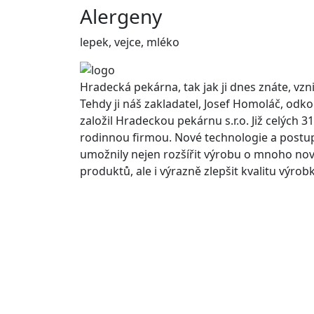
Alergeny
lepek, vejce, mléko
Hradecká pekárna, tak jak ji dnes znáte, vzni
Tehdy ji náš zakladatel, Josef Homoláč, odko
založil Hradeckou pekárnu s.r.o. Již celých 31
rodinnou firmou. Nové technologie a post
umožnily nejen rozšířit výrobu o mnoho no
produktů, ale i výrazně zlepšit kvalitu výrob