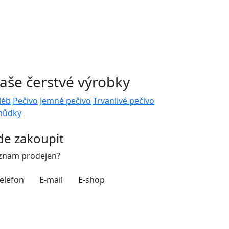
aše čerstvé výrobky
léb
Pečivo
Jemné pečivo
Trvanlivé pečivo
hůdky
de zakoupit
znam prodejen?
elefon
E-mail
E-shop