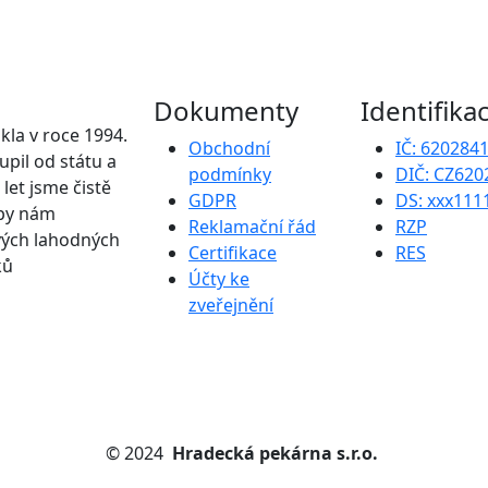
Dokumenty
Identifika
kla v roce 1994.
Obchodní
IČ: 620284
upil od státu a
podmínky
DIČ: CZ620
 let jsme čistě
GDPR
DS: xxx111
upy nám
Reklamační řád
RZP
vých lahodných
Certifikace
RES
ků
Účty ke
zveřejnění
©
2024
Hradecká pekárna s.r.o.