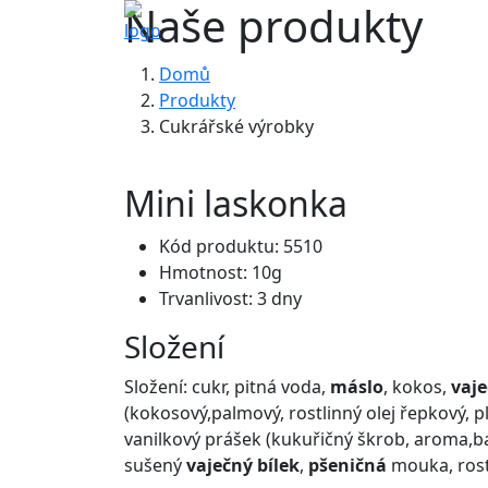
Naše produkty
Domů
Produkty
Cukrářské výrobky
Mini laskonka
Kód produktu: 5510
Hmotnost: 10g
Trvanlivost: 3 dny
Složení
Složení: cukr, pitná voda,
máslo
, kokos,
vaje
(kokosový,palmový, rostlinný olej řepkový, p
vanilkový prášek (kukuřičný škrob, aroma,ba
sušený
vaječný bílek
,
pšeničná
mouka, rost