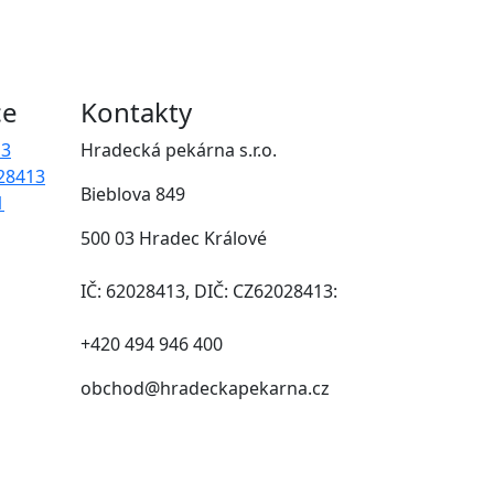
ce
Kontakty
13
Hradecká pekárna s.r.o.
28413
Bieblova 849
1
500 03 Hradec Králové
IČ: 62028413, DIČ: CZ62028413:
+420 494 946 400
obchod@hradeckapekarna.cz