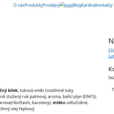
O nás
Produkty
Prodejny
Blog
Kariéra
Kontakty
N
Ch
La
K
Se
T
čný bílek
, tuková směs (rostlinné tuky
lně ztužený ruk palmový, aroma, balící plyn (E941)),
rviva(riboflavin, karoteny),
mléko
odtučněné,
linný olej řepkový