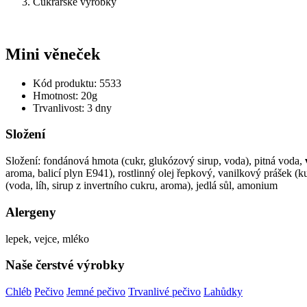
Cukrářské výrobky
Mini věneček
Kód produktu: 5533
Hmotnost: 20g
Trvanlivost: 3 dny
Složení
Složení: fondánová hmota (cukr, glukózový sirup, voda), pitná voda,
aroma, balicí plyn E941), rostlinný olej řepkový, vanilkový prášek (k
(voda, líh, sirup z invertního cukru, aroma), jedlá sůl, amonium
Alergeny
lepek, vejce, mléko
Naše čerstvé výrobky
Chléb
Pečivo
Jemné pečivo
Trvanlivé pečivo
Lahůdky