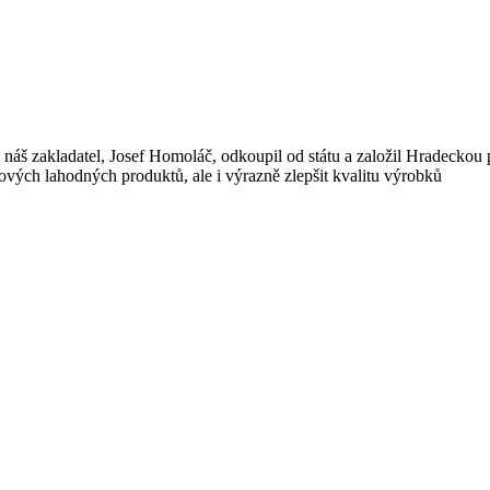
i náš zakladatel, Josef Homoláč, odkoupil od státu a založil Hradeckou p
vých lahodných produktů, ale i výrazně zlepšit kvalitu výrobků