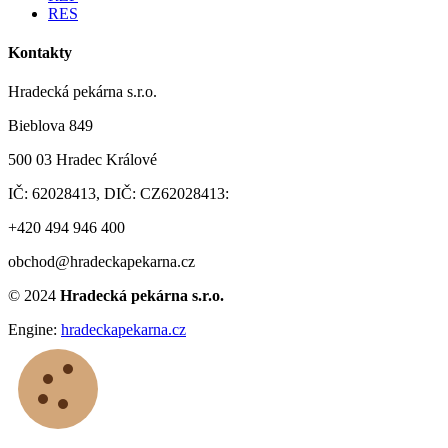
RES
Kontakty
Hradecká pekárna s.r.o.
Bieblova 849
500 03 Hradec Králové
IČ: 62028413, DIČ: CZ62028413:
+420 494 946 400
obchod@hradeckapekarna.cz
©
2024
Hradecká pekárna s.r.o.
Engine:
hradeckapekarna.cz