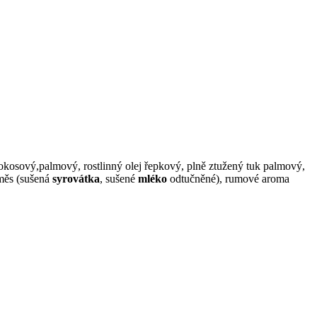
okosový,palmový, rostlinný olej řepkový, plně ztužený tuk palmový,
ěs (sušená
syrovátka
, sušené
mléko
odtučněné), rumové aroma