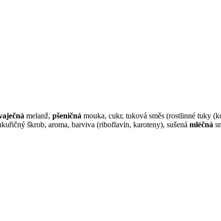
vaječná
melanž,
pšeničná
mouka, cukr, tuková směs (rostlinné tuky (k
ukuřičný škrob, aroma, barviva (riboflavin, karoteny), sušená
mléčná
sm