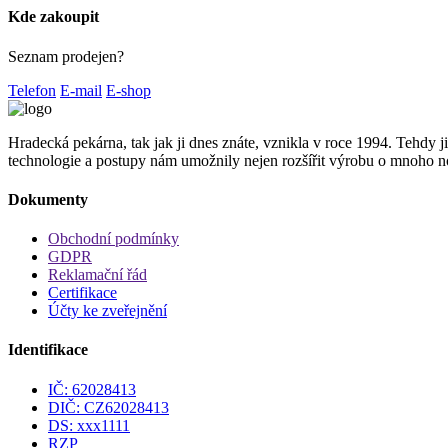
Kde zakoupit
Seznam prodejen?
Telefon
E-mail
E-shop
Hradecká pekárna, tak jak ji dnes znáte, vznikla v roce 1994. Tehdy j
technologie a postupy nám umožnily nejen rozšířit výrobu o mnoho no
Dokumenty
Obchodní podmínky
GDPR
Reklamační řád
Certifikace
Účty ke zveřejnění
Identifikace
IČ: 62028413
DIČ: CZ62028413
DS: xxx1111
RZP