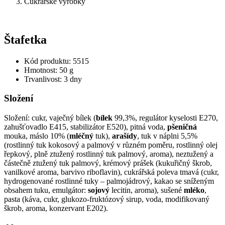
Cukrářské výrobky
Štafetka
Kód produktu: 5515
Hmotnost: 50 g
Trvanlivost: 3 dny
Složení
Složení: cukr, vaječný bílek (
bílek
99,3%, regulátor kyselosti E270,
zahušťovadlo E415, stabilizátor E520), pitná voda,
pšeničná
mouka, máslo 10% (
mléčný
tuk),
arašídy
, tuk v náplni 5,5%
(rostlinný tuk kokosový a palmový v různém poměru, rostlinný olej
řepkový, plně ztužený rostlinný tuk palmový, aroma), neztužený a
částečně ztužený tuk palmový, krémový prášek (kukuřičný škrob,
vanilkové aroma, barvivo riboflavin), cukrářská poleva tmavá (cukr,
hydrogenované rostlinné tuky – palmojádrový, kakao se sníženým
obsahem tuku, emulgátor:
sojový
lecitin, aroma), sušené
mléko
,
pasta (káva, cukr, glukozo-fruktózový sirup, voda, modifikovaný
škrob, aroma, konzervant E202).