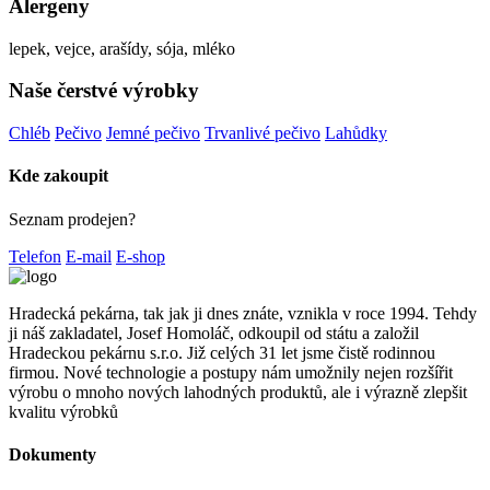
Alergeny
lepek, vejce, arašídy, sója, mléko
Naše čerstvé výrobky
Chléb
Pečivo
Jemné pečivo
Trvanlivé pečivo
Lahůdky
Kde zakoupit
Seznam prodejen?
Telefon
E-mail
E-shop
Hradecká pekárna, tak jak ji dnes znáte, vznikla v roce 1994. Tehdy
ji náš zakladatel, Josef Homoláč, odkoupil od státu a založil
Hradeckou pekárnu s.r.o. Již celých 31 let jsme čistě rodinnou
firmou. Nové technologie a postupy nám umožnily nejen rozšířit
výrobu o mnoho nových lahodných produktů, ale i výrazně zlepšit
kvalitu výrobků
Dokumenty