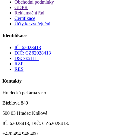
Obchodní podmínky
GDPR
Reklamační řád
Certifikace
Účty ke zveřejnění
Identifikace
IČ: 62028413
DIČ: CZ62028413
DS: xxx1111
RZP
RES
Kontakty
Hradecká pekárna s.r.o.
Bieblova 849
500 03 Hradec Králové
IČ: 62028413, DIČ: CZ62028413:
+420 494 946 400