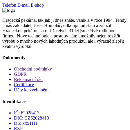
Telefon
E-mail
E-shop
Hradecká pekárna, tak jak ji dnes znáte, vznikla v roce 1994. Tehdy
ji náš zakladatel, Josef Homoláč, odkoupil od státu a založil
Hradeckou pekárnu s.r.o. Již celých 31 let jsme čistě rodinnou
firmou. Nové technologie a postupy nám umožnily nejen rozšířit
výrobu o mnoho nových lahodných produktů, ale i výrazně zlepšit
kvalitu výrobků
Dokumenty
Obchodní podmínky
GDPR
Reklamační řád
Certifikace
Účty ke zveřejnění
Identifikace
IČ: 62028413
DIČ: CZ62028413
DS: xxx1111
RZP