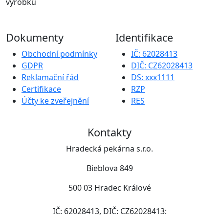
výrobků
Dokumenty
Identifikace
Obchodní podmínky
IČ: 62028413
GDPR
DIČ: CZ62028413
Reklamační řád
DS: xxx1111
Certifikace
RZP
Účty ke zveřejnění
RES
Kontakty
Hradecká pekárna s.r.o.
Bieblova 849
500 03 Hradec Králové
IČ: 62028413, DIČ: CZ62028413: