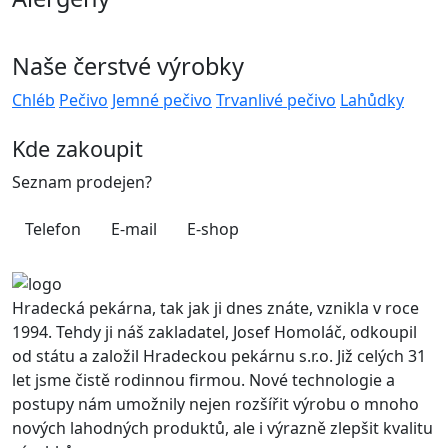
Naše čerstvé výrobky
Chléb
Pečivo
Jemné pečivo
Trvanlivé pečivo
Lahůdky
Kde zakoupit
Seznam prodejen?
Telefon
E-mail
E-shop
Hradecká pekárna, tak jak ji dnes znáte, vznikla v roce
1994. Tehdy ji náš zakladatel, Josef Homoláč, odkoupil
od státu a založil Hradeckou pekárnu s.r.o. Již celých 31
let jsme čistě rodinnou firmou. Nové technologie a
postupy nám umožnily nejen rozšířit výrobu o mnoho
nových lahodných produktů, ale i výrazně zlepšit kvalitu