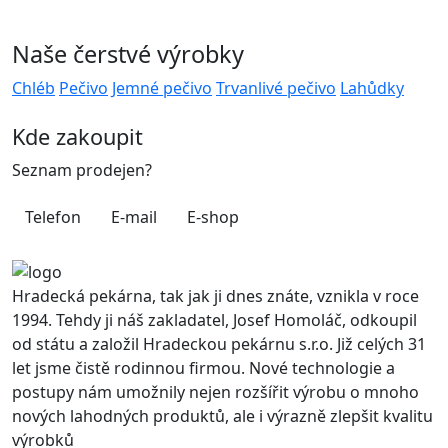
Naše čerstvé výrobky
Chléb
Pečivo
Jemné pečivo
Trvanlivé pečivo
Lahůdky
Kde zakoupit
Seznam prodejen?
Telefon
E-mail
E-shop
Hradecká pekárna, tak jak ji dnes znáte, vznikla v roce
1994. Tehdy ji náš zakladatel, Josef Homoláč, odkoupil
od státu a založil Hradeckou pekárnu s.r.o. Již celých 31
let jsme čistě rodinnou firmou. Nové technologie a
postupy nám umožnily nejen rozšířit výrobu o mnoho
nových lahodných produktů, ale i výrazně zlepšit kvalitu
výrobků