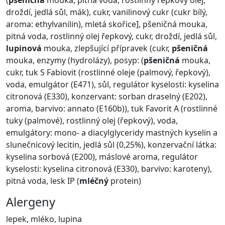
(
pšeničná
mouka, pitná voda, rostlinný řepkový olej,
droždí, jedlá sůl, mák), cukr, vanilinový cukr (cukr bílý,
aroma: ethylvanilin), mletá skořice], pšeničná mouka,
pitná voda, rostlinný olej řepkový, cukr, droždí, jedlá sůl,
lupinová
mouka, zlepšující přípravek (cukr,
pšeničná
mouka, enzymy (hydrolázy), posyp: (
pšeničná
mouka,
cukr, tuk S Fabiovit (rostlinné oleje (palmový, řepkový),
voda, emulgátor (E471), sůl, regulátor kyselosti: kyselina
citronová (E330), konzervant: sorban draselný (E202),
aroma, barvivo: annato (E160b)), tuk Favorit A (rostlinné
tuky (palmové), rostlinný olej (řepkový), voda,
emulgátory: mono- a diacylglyceridy mastných kyselin a
slunečnicový lecitin, jedlá sůl (0,25%), konzervační látka:
kyselina sorbová (E200), máslové aroma, regulátor
kyselosti: kyselina citronová (E330), barvivo: karoteny),
pitná voda, lesk IP (
mléčný
protein)
Alergeny
lepek, mléko, lupina