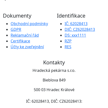
Dokumenty
Identifikace
Obchodní podmínky
IČ: 62028413
GDPR
DIČ: CZ62028413
Reklamační řád
DS: xxx1111
Certifikace
RZP
Účty ke zveřejnění
RES
Kontakty
Hradecká pekárna s.r.o.
Bieblova 849
500 03 Hradec Králové
IČ: 62028413, DIČ: CZ62028413: