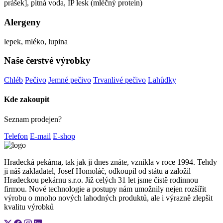
prášek], pitná voda, IP lesk (mléčný protein)
Alergeny
lepek, mléko, lupina
Naše čerstvé výrobky
Chléb
Pečivo
Jemné pečivo
Trvanlivé pečivo
Lahůdky
Kde zakoupit
Seznam prodejen?
Telefon
E-mail
E-shop
Hradecká pekárna, tak jak ji dnes znáte, vznikla v roce 1994. Tehdy
ji náš zakladatel, Josef Homoláč, odkoupil od státu a založil
Hradeckou pekárnu s.r.o. Již celých 31 let jsme čistě rodinnou
firmou. Nové technologie a postupy nám umožnily nejen rozšířit
výrobu o mnoho nových lahodných produktů, ale i výrazně zlepšit
kvalitu výrobků