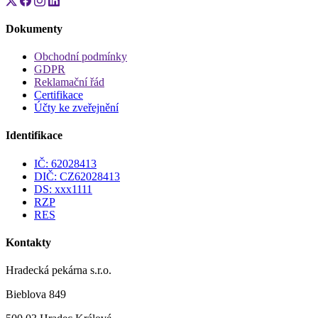
Dokumenty
Obchodní podmínky
GDPR
Reklamační řád
Certifikace
Účty ke zveřejnění
Identifikace
IČ: 62028413
DIČ: CZ62028413
DS: xxx1111
RZP
RES
Kontakty
Hradecká pekárna s.r.o.
Bieblova 849