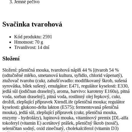
Jemné pečivo
Svačinka tvarohová
Kód produktu: 2591
Hmotnost: 70 g
Trvanlivost: 14 dní
Složení
Složení: pšeničná mouka, tvarohová náplň 44 % [(tvaroh 54 %
(odtučněné mléko, smetanová kultura, syřidlo, chlorid vápenatý),
ztužovač tvarohu (cukr, zahušťovadlo: modifikovaný škrob, sušená
syrovátka, bílek sušený, emulgátor: E471, regulátor kyselosti: E330,
jedlá sůl (jodičnan draselný), aroma, barvivo: karoteny E160a), pitná
voda, sorban draselný], pitná voda, rostlinný olej řepkový, cukr,
droždí, zlepšující přípravek XtendLife (pšeničná mouka; regulátor
kyselosti: glukono-delta lakton (E575); fermentovaná pšeničná
mouka), jedlá sůl, zlepšující přípravek (cukr, pšeničná mouka,
enzymy - hydrolázy), lupinová mouka, vitamínový premix [DL-alfa
tokoferyl (vitamin E) acetátový prášek, pšeničný škrob (nosič),
seleničitan sodný, oxid zinečnatý, cholekalciferol (vitamin D3)