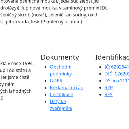
entovaná pšeničná mouka), jedlá sůl, zlepšující
drolázy)), lupinová mouka, vitamínový premix [DL-
pšeničný škrob (nosič), seleničitan sodný, oxid
k], pitná voda, lesk IP (mléčný protein)
Dokumenty
Identifika
kla v roce 1994.
Obchodní
IČ: 620284
upil od státu a
podmínky
DIČ: CZ620
 let jsme čistě
GDPR
DS: xxx111
upy nám
Reklamační řád
RZP
vých lahodných
Certifikace
RES
ků
Účty ke
zveřejnění