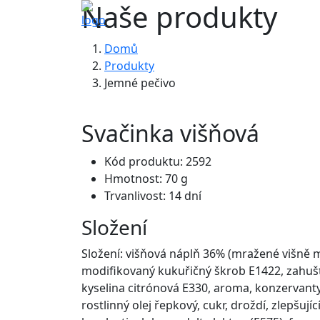
Naše produkty
Domů
Produkty
Jemné pečivo
Svačinka višňová
Kód produktu: 2592
Hmotnost: 70 g
Trvanlivost: 14 dní
Složení
Složení: višňová náplň 36% (mražené višně mi
modifikovaný kukuřičný škrob E1422, zahušť
kyselina citrónová E330, aroma, konzervanty
rostlinný olej řepkový, cukr, droždí, zlepšuj