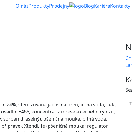
O nás
Produkty
Prodejny
Blog
Kariéra
Kontakty
N
Ch
La
K
Se
T
n 24%, sterilizovaná jablečná dřeň, pitná voda, cukr,
ovadlo: E466, koncentrát z mrkve a černého rybízu,
: sorban draselný), pšeničná mouka, pitná voda,
ící přípravek XtendLife (pšeničná mouka; regulátor