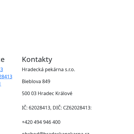
ce
Kontakty
13
Hradecká pekárna s.r.o.
28413
Bieblova 849
1
500 03 Hradec Králové
IČ: 62028413, DIČ: CZ62028413:
+420 494 946 400