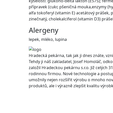
kyselosti: glukono-delta lakton (E575); ferm
přípravek (cukr, pšeničná mouka,enzymy (hy
alfa tokoferyl (vitamin E) acetátový prášek, 
zinečnatý, cholekalciferol (vitamin D3) práše
Alergeny
lepek, mléko, lupina
Hradecká pekárna, tak jak ji dnes znáte, vzni
Tehdy ji náš zakladatel, Josef Homoláč, odko
založil Hradeckou pekárnu s.r.o. Již celých 31
rodinnou firmou. Nové technologie a post
umožnily nejen rozšířit výrobu o mnoho no
produktů, ale i výrazně zlepšit kvalitu výrob