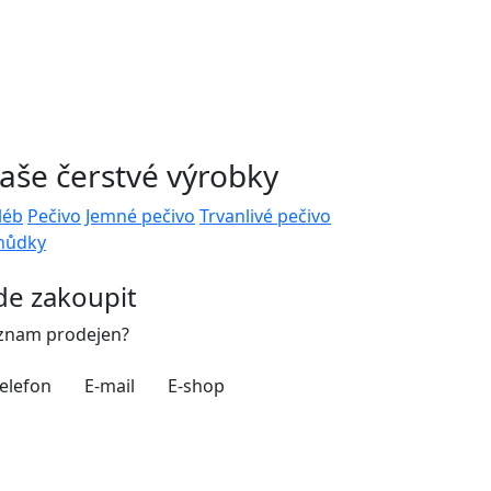
aše čerstvé výrobky
léb
Pečivo
Jemné pečivo
Trvanlivé pečivo
hůdky
de zakoupit
znam prodejen?
elefon
E-mail
E-shop