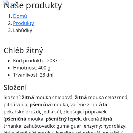
Naše produkty
Domů
Produkty
Lahůdky
Chléb žitný
Kód produktu: 2037
Hmotnost: 400 g
Trvanlivost: 28 dní
Složení
Složení:
žitná
mouka chlebová,
žitná
mouka celozrnná,
pitná voda,
pšeničná
mouka, vařené zrno
žita
,
pekařské droždí, jedlá sůl, zlepšující přípravek
(
pšeničná
mouka,
pšeničný lepek
, drcená
žitná
trhanka, zahušťovadlo: guma guar; enzymy: hydrolázy;