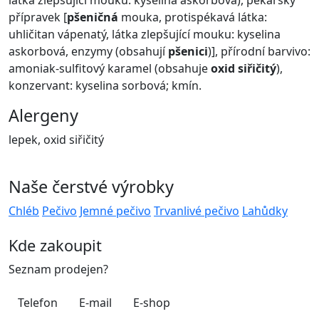
látka zlepšující mouku: kyselina askorbová), pekařský
přípravek [
pšeničná
mouka, protispékavá látka:
uhličitan vápenatý, látka zlepšující mouku: kyselina
askorbová, enzymy (obsahují
pšenici
)], přírodní barvivo:
amoniak-sulfitový karamel (obsahuje
oxid siřičitý
),
konzervant: kyselina sorbová; kmín.
Alergeny
lepek, oxid siřičitý
Naše čerstvé výrobky
Chléb
Pečivo
Jemné pečivo
Trvanlivé pečivo
Lahůdky
Kde zakoupit
Seznam prodejen?
Telefon
E-mail
E-shop