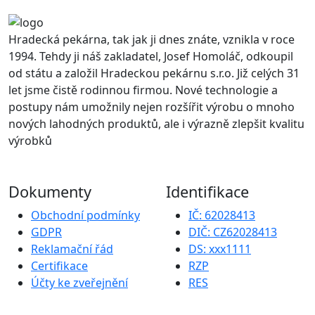
Hradecká pekárna, tak jak ji dnes znáte, vznikla v roce
1994. Tehdy ji náš zakladatel, Josef Homoláč, odkoupil
od státu a založil Hradeckou pekárnu s.r.o. Již celých 31
let jsme čistě rodinnou firmou. Nové technologie a
postupy nám umožnily nejen rozšířit výrobu o mnoho
nových lahodných produktů, ale i výrazně zlepšit kvalitu
výrobků
Dokumenty
Identifikace
Obchodní podmínky
IČ: 62028413
GDPR
DIČ: CZ62028413
Reklamační řád
DS: xxx1111
Certifikace
RZP
Účty ke zveřejnění
RES