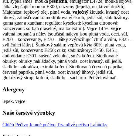
sůl, sypká směs [mouka
pšeničná
, emulgátor E472e, mouka sójová,
látka zlepšující mouku E300, enzymy (
lepek
), neaktivní droždí].
Majonéza: řepkový olej, pitná voda,
vaječný
žloutek, kvasný ocet
lihový, zahušťovadlo: modifikovaný škrob; jedlá sůl, stabilizátory:
guma guar a xanthan; regulátor kyselosti: kyselina citronová;
konzervant: sorban draselný; maltodextrin). Vejce 14 %:
vejce
vařená loupaná a nálev (součástí nálevu jsou pitná voda, ocet, sůl,
E260 – konzervanty, E270 – látky zvýrazňující chuť a vůni, E325 –
zvlhčující látky). Šunkový salám: vepřová kýta 80%, pitná voda,
jedlá sůl, konzervant: E250; cukr, stabilizátory: E450, E451;
antioxidant: E301; sušená zelenina, směs koření. Sterilované
okurky: okurky nakládačky, pitná voda, ocet kvasný, sůl jedlá,
sladidlo: sukralóza, extrakt koření. Sterilovaná červená paprika:
červená paprika, pitná voda, ocet kvasný lihový, jedlá sůl,
glukózový sirup, koření, sladidlo – sacharin. Petrželová nať.
Alergeny
lepek, vejce
Naše čerstvé výrobky
Chléb
Pečivo
Jemné pečivo
Trvanlivé pečivo
Lahůdky