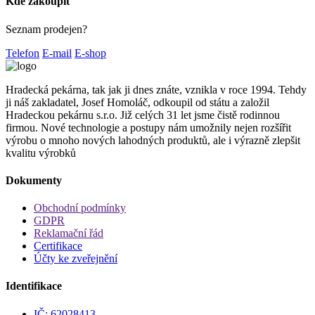
Kde zakoupit
Seznam prodejen?
Telefon
E-mail
E-shop
Hradecká pekárna, tak jak ji dnes znáte, vznikla v roce 1994. Tehdy
ji náš zakladatel, Josef Homoláč, odkoupil od státu a založil
Hradeckou pekárnu s.r.o. Již celých 31 let jsme čistě rodinnou
firmou. Nové technologie a postupy nám umožnily nejen rozšířit
výrobu o mnoho nových lahodných produktů, ale i výrazně zlepšit
kvalitu výrobků
Dokumenty
Obchodní podmínky
GDPR
Reklamační řád
Certifikace
Účty ke zveřejnění
Identifikace
IČ: 62028413