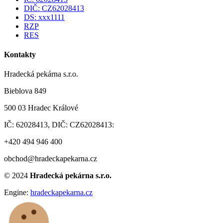
DIČ: CZ62028413
DS: xxx1111
RZP
RES
Kontakty
Hradecká pekárna s.r.o.
Bieblova 849
500 03 Hradec Králové
IČ: 62028413, DIČ: CZ62028413:
+420 494 946 400
obchod@hradeckapekarna.cz
©
2024
Hradecká pekárna s.r.o.
Engine:
hradeckapekarna.cz