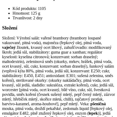
Kód produktu: 1105
Hmotnost: 125 g
Trvanlivost: 2 dny
Složení
Složení: Výrobní salát: vařené brambory (brambory loupané
vakuované, pitná voda), majonéza (řepkový olej, pitná voda,
vaječný
žloutek, kvasný ocet lihový, zahušťovadlo: modifikovaný
škrob; jedlá sůl, stabilizátory: guma guar a xanthan; regulátor
kyselosti: kyselina citronová; konzervant: sorban draselný;
maltodextrin), zeleninová směs (okurky, mrkev, hrášek, pitná voda,
ocet kvasný, sůl, cukr, konzervant: sorban draselný), šunkový salám
(vepřová kýta 80%, pitná voda, jedlá sůl, konzervant: E250; cukr,
stabilizátory: E450, E451; antioxidant: E301; sušená zelenina, směs
koření), sterilované okurky: (okurky nakládačky, pitná voda, ocet
kvasný, sůl jedlá, sladidlo: sukralóza, extrakt koření), cukr, jedlá sůl,
worcester [pitná voda, ocet kvasný, bílé víno, cukr, sůl, švestková
povidla, směs koření (česnek sušený mletý, pepř černý mletý, zázvor
mletý, hřebíček mletý, skořice mletá, chilli), rajčatový protlak,
barvivo-karamel, aroma-houbové], pepř mletý. Veka:
pšeničná
mouka, pitná voda, droždí pekařské, zedomals liquid [řepkový olej,
emulgátor E482, plně ztužený řepkový olej, enzym (
lepek
)], jedlá