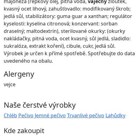
majonéza (řepkový olej, pitná voda,
vaječný
žloutek,
kvasný ocet lihový, zahušťovadlo: modifikovaný škrob;
jedlá sůl, stabilizátory: guma guar a xanthan; regulátor
kyselosti: kyselina citronová; konzervant: sorban
draselný; maltodextrin), sterilované okurky: (okurky
nakládačky, pitná voda, ocet kvasný, sůl jedlá, sladidlo:
sukralóza, extrakt koření), cibule, cukr, jedlá sůl.
Výrobek je určen k přímé spotřebě. Spotřebujte do data
uvedeného na obalu.
Alergeny
vejce
Naše čerstvé výrobky
Chléb
Pečivo
Jemné pečivo
Trvanlivé pečivo
Lahůdky
Kde zakoupit