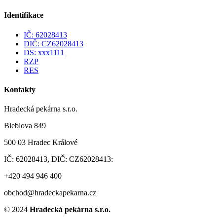
Identifikace
IČ: 62028413
DIČ: CZ62028413
DS: xxx1111
RZP
RES
Kontakty
Hradecká pekárna s.r.o.
Bieblova 849
500 03 Hradec Králové
IČ: 62028413, DIČ: CZ62028413:
+420 494 946 400
obchod@hradeckapekarna.cz
©
2024
Hradecká pekárna s.r.o.