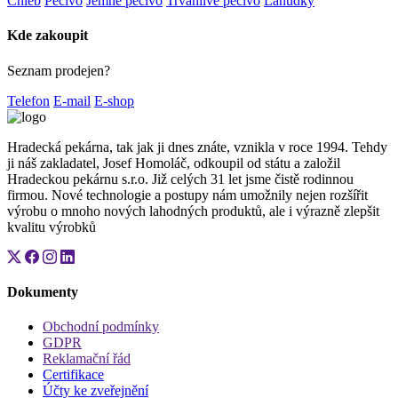
Chléb
Pečivo
Jemné pečivo
Trvanlivé pečivo
Lahůdky
Kde zakoupit
Seznam prodejen?
Telefon
E-mail
E-shop
Hradecká pekárna, tak jak ji dnes znáte, vznikla v roce 1994. Tehdy
ji náš zakladatel, Josef Homoláč, odkoupil od státu a založil
Hradeckou pekárnu s.r.o. Již celých 31 let jsme čistě rodinnou
firmou. Nové technologie a postupy nám umožnily nejen rozšířit
výrobu o mnoho nových lahodných produktů, ale i výrazně zlepšit
kvalitu výrobků
Dokumenty
Obchodní podmínky
GDPR
Reklamační řád
Certifikace
Účty ke zveřejnění