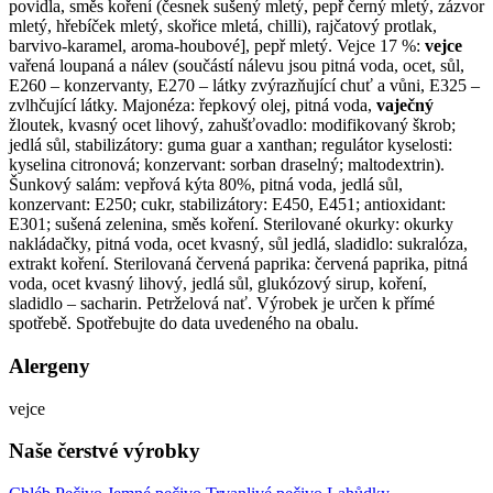
povidla, směs koření (česnek sušený mletý, pepř černý mletý, zázvor
mletý, hřebíček mletý, skořice mletá, chilli), rajčatový protlak,
barvivo-karamel, aroma-houbové], pepř mletý. Vejce 17 %:
vejce
vařená loupaná a nálev (součástí nálevu jsou pitná voda, ocet, sůl,
E260 – konzervanty, E270 – látky zvýrazňující chuť a vůni, E325 –
zvlhčující látky. Majonéza: řepkový olej, pitná voda,
vaječný
žloutek, kvasný ocet lihový, zahušťovadlo: modifikovaný škrob;
jedlá sůl, stabilizátory: guma guar a xanthan; regulátor kyselosti:
kyselina citronová; konzervant: sorban draselný; maltodextrin).
Šunkový salám: vepřová kýta 80%, pitná voda, jedlá sůl,
konzervant: E250; cukr, stabilizátory: E450, E451; antioxidant:
E301; sušená zelenina, směs koření. Sterilované okurky: okurky
nakládačky, pitná voda, ocet kvasný, sůl jedlá, sladidlo: sukralóza,
extrakt koření. Sterilovaná červená paprika: červená paprika, pitná
voda, ocet kvasný lihový, jedlá sůl, glukózový sirup, koření,
sladidlo – sacharin. Petrželová nať. Výrobek je určen k přímé
spotřebě. Spotřebujte do data uvedeného na obalu.
Alergeny
vejce
Naše čerstvé výrobky