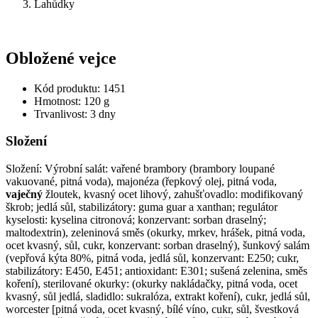
Lahůdky
Obložené vejce
Kód produktu: 1451
Hmotnost: 120 g
Trvanlivost: 3 dny
Složení
Složení: Výrobní salát: vařené brambory (brambory loupané
vakuované, pitná voda), majonéza (řepkový olej, pitná voda,
vaječný
žloutek, kvasný ocet lihový, zahušťovadlo: modifikovaný
škrob; jedlá sůl, stabilizátory: guma guar a xanthan; regulátor
kyselosti: kyselina citronová; konzervant: sorban draselný;
maltodextrin), zeleninová směs (okurky, mrkev, hrášek, pitná voda,
ocet kvasný, sůl, cukr, konzervant: sorban draselný), šunkový salám
(vepřová kýta 80%, pitná voda, jedlá sůl, konzervant: E250; cukr,
stabilizátory: E450, E451; antioxidant: E301; sušená zelenina, směs
koření), sterilované okurky: (okurky nakládačky, pitná voda, ocet
kvasný, sůl jedlá, sladidlo: sukralóza, extrakt koření), cukr, jedlá sůl,
worcester [pitná voda, ocet kvasný, bílé víno, cukr, sůl, švestková