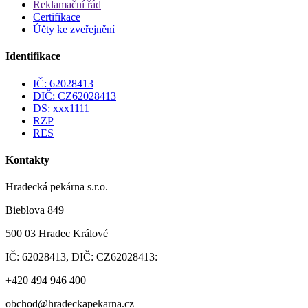
Reklamační řád
Certifikace
Účty ke zveřejnění
Identifikace
IČ: 62028413
DIČ: CZ62028413
DS: xxx1111
RZP
RES
Kontakty
Hradecká pekárna s.r.o.
Bieblova 849
500 03 Hradec Králové
IČ: 62028413, DIČ: CZ62028413:
+420 494 946 400
obchod@hradeckapekarna.cz