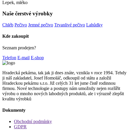
Lepek, mléko
Naše čerstvé výrobky
Chléb
Pečivo
Jemné pečivo
Trvanlivé pečivo
Lahůdky
Kde zakoupit
Seznam prodejen?
Telefon
E-mail
E-shop
Hradecká pekárna, tak jak ji dnes znáte, vznikla v roce 1994. Tehdy
ji náš zakladatel, Josef Homoláč, odkoupil od státu a založil
Hradeckou pekárnu s.r.o. Již celých 31 let jsme čistě rodinnou
firmou. Nové technologie a postupy nám umožnily nejen rozšířit
výrobu o mnoho nových lahodných produktů, ale i výrazně zlepšit
kvalitu výrobků
Dokumenty
Obchodní podmínky
GDPR