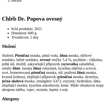
Pečivo
Chléb Dr. Popova ovesný
Kód produktu: 2021
Hmotnost: 600 g
Trvanlivost: 2 dny
Složení
Složení:
Pšeničná
mouka, pitná voda,
žitná
mouka, dýňové
semínko, lněné semínko,
ovesné
vločky 5,4 %, psyllium - vláknina,
jedlá sůl, droždí, zakyselující přípravek (
syrovátka
zahuštěná,
otruby
žitné
, mouka
žitná
celozrnná, kyselina mléčná a octová,
ocet, fermentovaná
pšeničná
mouka, sůl, pražená
žitná
mouka,
kvasná kultura), zlepšující přípravek (
pšeničná
mouka, dextróza,
ječná sladová
mouka, emulgátor: E472, enzymy: hydrolázy, látka
zlepšující mouku: kyselina askorbová), kmín. Může obsahovat stopy
alergenu mléka, vajec, sezamu, lupiny a soji.
Alergeny