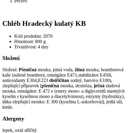
Pečivo
Chléb Hradecký kulatý KB
Kód produktu: 2070
Hmotnost: 800 g
Trvanlivost: 4 dny
Složení
Složení:
Pšeničná
mouka, pitná voda,
žitná
mouka, bramborová
kaše (sušené brambory, emulgátor E471,stabilizátor E450i,
antioxidanty E304,E223
disiřičitan
sodný, barvivo E100),
zlepšující přípravek [
pšeničná
mouka, dextróza,
ječná
sladová
mouka, emulgátor: E 472 e (estery mono- a diglyceridů mastných
kyselin s kyselinou mono a diacetylvinnou), enzymy (hydrolázy),
látka zlepšující mouku: E 300 (kyselina L-askorbová)], jedlá sůl,
kmín.
Alergeny
lepek, oxid siřičitý