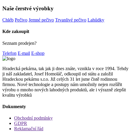
Naše čerstvé výrobky
Chléb
Pečivo
Jemné pečivo
Trvanlivé pečivo
Lahůdky
Kde zakoupit
Seznam prodejen?
Telefon
E-mail
E-shop
Hradecká pekárna, tak jak ji dnes znáte, vznikla v roce 1994. Tehdy
ji náš zakladatel, Josef Homoláč, odkoupil od státu a založil
Hradeckou pekárnu s.r.o. Již celých 31 let jsme čistě rodinnou
firmou. Nové technologie a postupy nám umožnily nejen rozšířit
výrobu o mnoho nových lahodných produktů, ale i výrazně zlepšit
kvalitu výrobků
Dokumenty
Obchodní podmínky
GDPR
Reklamační řád