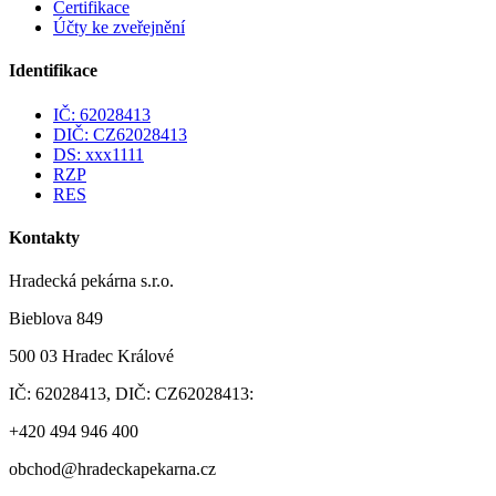
Certifikace
Účty ke zveřejnění
Identifikace
IČ: 62028413
DIČ: CZ62028413
DS: xxx1111
RZP
RES
Kontakty
Hradecká pekárna s.r.o.
Bieblova 849
500 03 Hradec Králové
IČ: 62028413, DIČ: CZ62028413:
+420 494 946 400
obchod@hradeckapekarna.cz