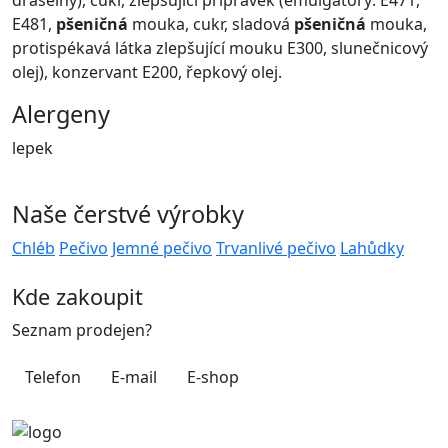
draselný), cukr, zlepšující přípravek (emulgátory: E471,
E481,
pšeničná
mouka, cukr, sladová
pšeničná
mouka,
protispékavá látka zlepšující mouku E300, slunečnicový
olej), konzervant E200, řepkový olej.
Alergeny
lepek
Naše čerstvé výrobky
Chléb
Pečivo
Jemné pečivo
Trvanlivé pečivo
Lahůdky
Kde zakoupit
Seznam prodejen?
Telefon
E-mail
E-shop