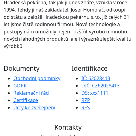
Hradecká pekárna, tak jak ji dnes znáte, vznikla v roce
1994. Tehdy ji náš zakladatel, Josef Homoláč, odkoupil
od státu a založil Hradeckou pekárnu s.r.o. Již celých 31
let jsme čistě rodinnou firmou. Nové technologie a
postupy nám umožnily nejen rozšířit výrobu o mnoho
nových lahodných produktů, ale i výrazně zlepšit kvalitu
výrobků
Dokumenty
Identifikace
Obchodní podmínky
IČ: 62028413
GDPR
DIČ: CZ62028413
Reklamační řád
DS: xxx1111
Certifikace
RZP
Účty ke zveřejnění
RES
Kontakty